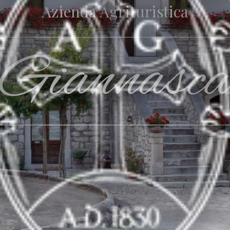
Azienda Agrituristica
Giannasc