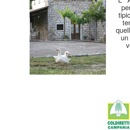
per
tipi
te
quell
un 
v