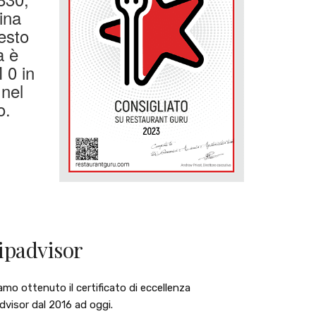
cina
uesto
à è
M 0 in
 nel
o.
ipadvisor
mo ottenuto il certificato di eccellenza
dvisor dal 2016 ad oggi.